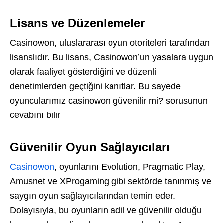
Lisans ve Düzenlemeler
Casinowon, uluslararası oyun otoriteleri tarafından
lisanslıdır. Bu lisans, Casinowon’un yasalara uygun
olarak faaliyet gösterdiğini ve düzenli
denetimlerden geçtiğini kanıtlar. Bu sayede
oyuncularımız casinowon güvenilir mi? sorusunun
cevabını bilir
Güvenilir Oyun Sağlayıcıları
Casinowon
, oyunlarını Evolution, Pragmatic Play,
Amusnet ve XProgaming gibi sektörde tanınmış ve
saygın oyun sağlayıcılarından temin eder.
Dolayısıyla, bu oyunların adil ve güvenilir olduğu