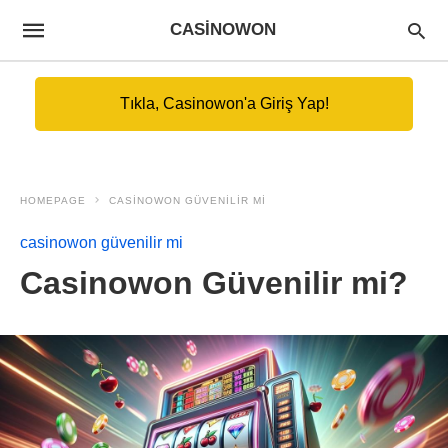
CASINOWON
Tıkla, Casinowon'a Giriş Yap!
HOMEPAGE
CASINOWON GÜVENILIR MI
casinowon güvenilir mi
Casinowon Güvenilir mi?