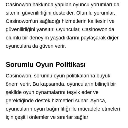
Casinowon hakkında yapılan oyuncu yorumları da
sitenin güvenilirliğini destekler. Olumlu yorumlar,
Casinowon’un sağladığı hizmetlerin kalitesini ve
güvenilirliğini yansıtır. Oyuncular, Casinowon’da
olumlu bir deneyim yaşadıklarını paylaşarak diğer
oyunculara da güven verir.
Sorumlu Oyun Politikası
Casinowon, sorumlu oyun politikalarına büyük
önem verir. Bu kapsamda, oyuncuların bilinçli bir
şekilde oyun oynamalarını teşvik eder ve
gerektiğinde destek hizmetleri sunar. Ayrıca,
oyuncuların oyun bağımlılığı ile mücadele etmeleri
için çeşitli önlemler ve sınırlar sağlar