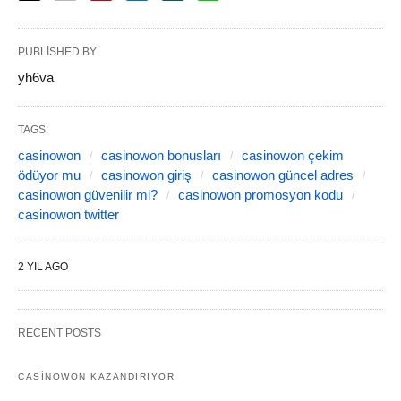
PUBLISHED BY
yh6va
TAGS:
casinowon
casinowon bonusları
casinowon çekim
ödüyor mu
casinowon giriş
casinowon güncel adres
casinowon güvenilir mi?
casinowon promosyon kodu
casinowon twitter
2 YIL AGO
RECENT POSTS
CASINOWON KAZANDIRIYOR