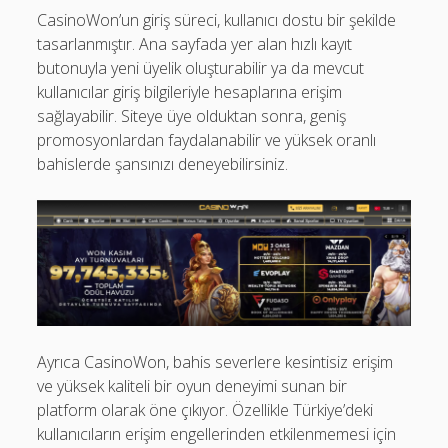
CasinoWon’un giriş süreci, kullanıcı dostu bir şekilde
tasarlanmıştır. Ana sayfada yer alan hızlı kayıt
butonuyla yeni üyelik oluşturabilir ya da mevcut
kullanıcılar giriş bilgileriyle hesaplarına erişim
sağlayabilir. Siteye üye olduktan sonra, geniş
promosyonlardan faydalanabilir ve yüksek oranlı
bahislerde şansınızı deneyebilirsiniz.
Ayrıca CasinoWon, bahis severlere kesintisiz erişim
ve yüksek kaliteli bir oyun deneyimi sunan bir
platform olarak öne çıkıyor. Özellikle Türkiye’deki
kullanıcıların erişim engellerinden etkilenmemesi için