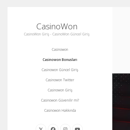
CasinoWon
CasinoWon Giriş - CasinoWon Güncel Giriş
Casinowon
Casinowon Bonusları
Casinowon Güncel Giriş
Casinowon Twitter
Casinowon Giriş
Casinowon Güvenilir mi?
Casinowon Hakkında
twitter
facebook
instagram
youtube