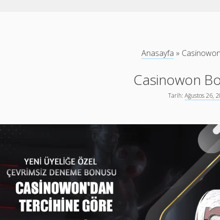
Anasayfa
»
Casinowon
Casinowon Bo
Tarih:
Ağustos 26, 