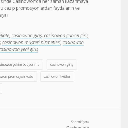
r sayesinde Casinowon’da her zaman kazanmaya
n, bu cazip promosyonlardan faydalanın ve
ayın
liate
,
casinowon giriş
,
casinowon güncel giriş
r
,
casinowon müşteri hizmetleri
,
casinowon
casinowon yeni giriş
sinowon çekim ödüyor mu
casinowon giriş
nowon promosyon kodu
casinowon twitter
Sonraki yazı