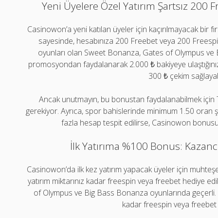
Yeni Üyelere Özel Yatırım Şartsız 200 
Casinowon’a yeni katılan üyeler için kaçırılmayacak bir f
sayesinde, hesabınıza 200 Freebet veya 200 Freespin
oyunları olan Sweet Bonanza, Gates of Olympus ve B
promosyondan faydalanarak 2.000 ₺ bakiyeye ulaştığınızd
300 ₺ çekim sağlayabi
Ancak unutmayın, bu bonustan faydalanabilmek için T.
gerekiyor. Ayrıca, spor bahislerinde minimum 1.50 oran şa
fazla hesap tespit edilirse, Casinowon bonusun
İlk Yatırıma %100 Bonus: Kazancı
Casinowon’da ilk kez yatırım yapacak üyeler için muhteşem 
yatırım miktarınız kadar freespin veya freebet hediye e
of Olympus ve Big Bass Bonanza oyunlarında geçerli
kadar freespin veya freebet 