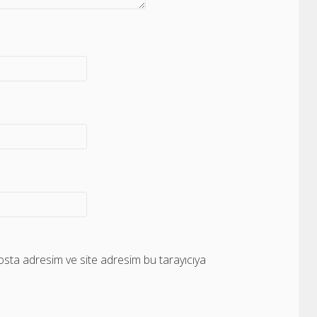
osta adresim ve site adresim bu tarayıcıya