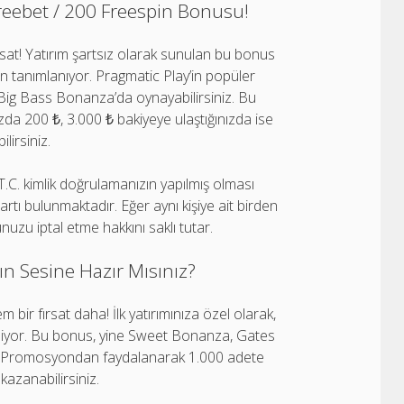
Freebet / 200 Freespin Bonusu!
ırsat! Yatırım şartsız olarak sunulan bu bonus
 tanımlanıyor. Pragmatic Play’in popüler
ig Bass Bonanza’da oynayabilirsiniz. Bu
a 200 ₺, 3.000 ₺ bakiyeye ulaştığınızda ise
lirsiniz.
C. kimlik doğrulamanızın yapılmış olması
rtı bulunmaktadır. Eğer aynı kişiye ait birden
uzu iptal etme hakkını saklı tutar.
n Sesine Hazır Mısınız?
bir fırsat daha! İlk yatırımınıza özel olarak,
diliyor. Bu bonus, yine Sweet Bonanza, Gates
. Promosyondan faydalanarak 1.000 adete
kazanabilirsiniz.