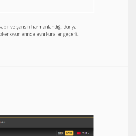
 sabır ve şansın harmanlandığı, dünya
ker oyunlarında aynı kurallar geçerli…