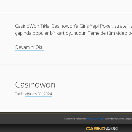
CasinoWon Tıkla, Casinowon’a Giriş Yap! Poker, strateji,
çapında popüler bir kart oyunudur. Temelde tüm video po
Casinowon’da
Devamını Oku
Poker
Nasıl
Oynanır?
Casinowon
Tarih:
Ağustos 31, 2024