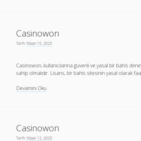
Casinowon
Tarih:
Nisan 15, 2025
Casinowon, kullanıcılarına güvenli ve yasal bir bahis dene
sahip olmalıdır. Lisans, bir bahis sitesinin yasal olarak fa
Casinowon
Devamını Oku
Casinowon
Tarih:
Nisan 12, 2025