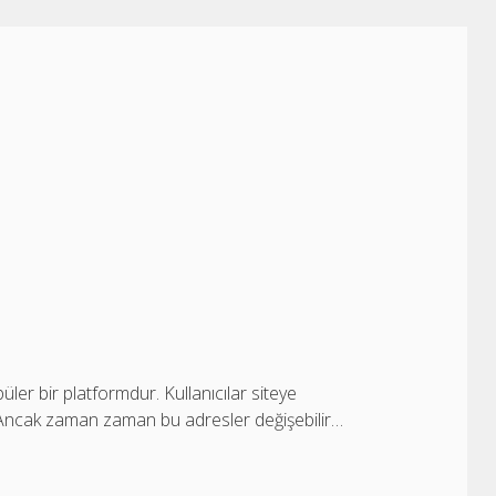
er bir platformdur. Kullanıcılar siteye
. Ancak zaman zaman bu adresler değişebilir…