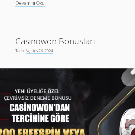
Casinowon
Devamını Oku
Casinowon Bonusları
Tarih:
Ağustos 26, 2024