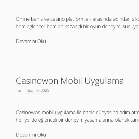
Online bahis ve casino platformları arasında adından sıkç
hem eğlenceli hem de kazançlı bir oyun deneyimi sunuyor. 
Casinowon
Devamını Oku
Casinowon Mobil Uygulama
Tarih:
Nisan 9, 2025
Casinowon mobil uygulama ile bahis dünyasına adım atma
her yerde eğlenceli bir deneyim yaşamalarına olanak tanı
Casinowon
Devamını Oku