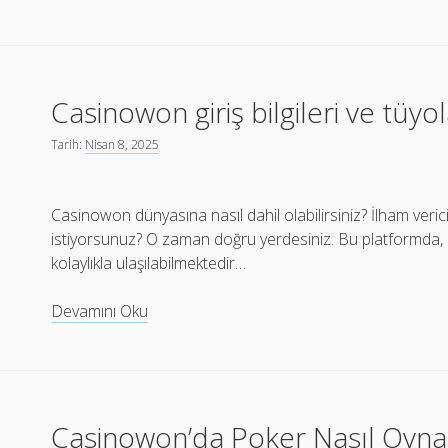
Mobil
Uygulama
Casinowon giriş bilgileri ve tüyol
Tarih:
Nisan 8, 2025
Casinowon dünyasına nasıl dahil olabilirsiniz? İlham verici
istiyorsunuz? O zaman doğru yerdesiniz. Bu platformda, c
kolaylıkla ulaşılabilmektedir…
Casinowon
Devamını Oku
giriş
bilgileri
ve
tüyoları
Casinowon’da Poker Nasıl Oyna