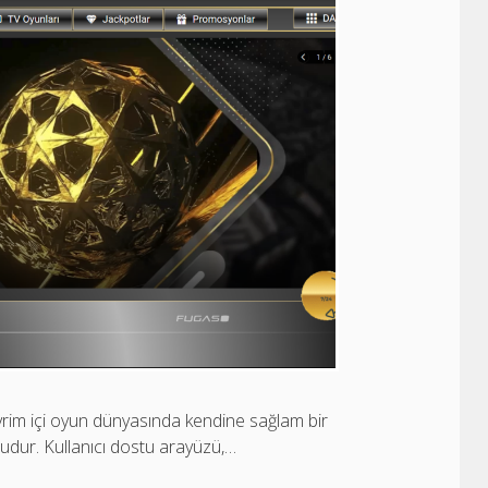
rim içi oyun dünyasında kendine sağlam bir
rmudur. Kullanıcı dostu arayüzü,…