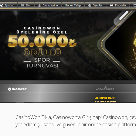
CasinoWon Tıkla, Casinowon’a Giriş Yap! Casinowon, çev
yer edinmiş, lisanslı ve güvenilir bir online casino platfo