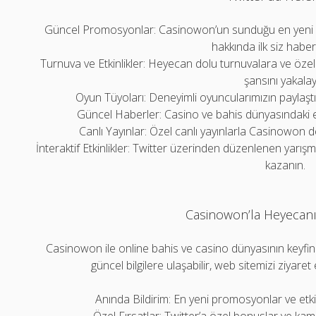
Güncel Promosyonlar: Casinowon’un sunduğu en yeni b
hakkında ilk siz habe
Turnuva ve Etkinlikler: Heyecan dolu turnuvalara ve özel
şansını yakalay
Oyun Tüyoları: Deneyimli oyuncularımızın paylaştığ
Güncel Haberler: Casino ve bahis dünyasındaki 
Canlı Yayınlar: Özel canlı yayınlarla Casinowon 
İnteraktif Etkinlikler: Twitter üzerinden düzenlenen yarışma
kazanın.
Casinowon’la Heyecanı
Casinowon ile online bahis ve casino dünyasının keyfini
güncel bilgilere ulaşabilir, web sitemizi ziyaret
Anında Bildirim: En yeni promosyonlar ve etk