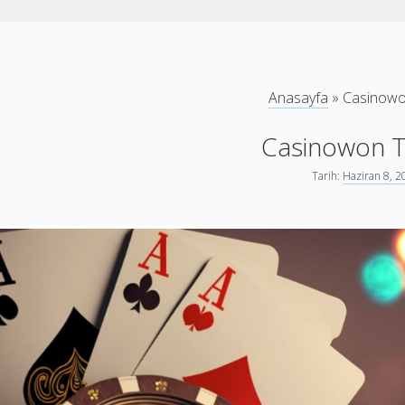
Anasayfa
»
Casinowo
Casinowon T
Tarih:
Haziran 8, 2