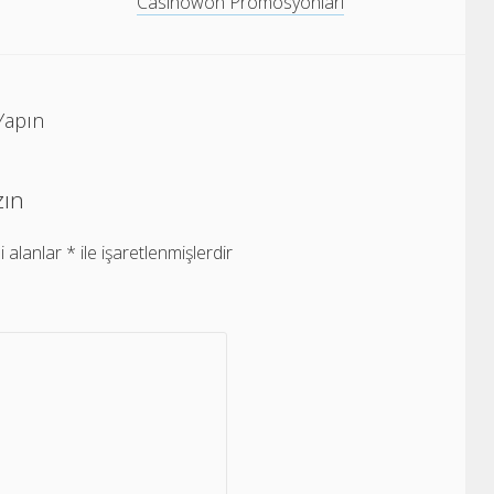
Casinowon Promosyonları
Yapın
zın
i alanlar
*
ile işaretlenmişlerdir