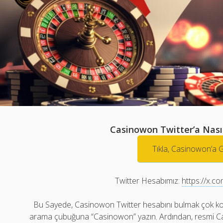
Casinowon Twitter’a Nasıl
Tıkla, Casinowon’a G
Twitter Hesabımız:
https://x.
Bu Sayede, Casinowon Twitter hesabını bulmak çok kola
arama çubuğuna “Casinowon” yazın. Ardından, resmi Ca