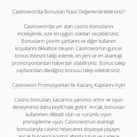
Casinowon’da Bonusları Nasıl Değerlendirebilirsiniz?
Casinowon’da yer alan casino bonuslarını
inceleyerek, size en uygun olanları seçebilirsiniz.
Bonusların çevrim şartlarını ve diğer kullanım
koşullarını dikkatlice okuyun. Casinowon’un güncel
bonus listesini takip ederek, en yeni ve en avantajlı
promosyonlardan haberdar olabilirsiniz. Bonus talep
sayfasından dilediğiniz bonusu talep edebilirsiniz.
Casinowon Promosyonları İle Kazanç Kapılarını Açın!
Casino bonusları, kazanma şansınızı artırır ve oyun
deneyiminizi daha keyifli hale getirir. Ancak, bonusları
kullanırken dikkatli olun ve sorumlu oyun
prensiplerine uyun. Casinowon’un avantajlı
bonuslarıyla casino heyecanını doyasıya yaşayın,
ancak bütçenizi kontrol altında tutun ve sadece