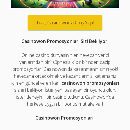
Tıkla, Casinowon’a Giriş Yap!
Casinowon Promosyonları Sizi Bekliyor!
Online casino dünyasının en heyecan verici
yanlarından biri, şüphesiz ki bir birinden cazip
promosyonlar! Casinowon’da kazanmanın sınırı yok!
heyecana ortak olmak ve kazançlarınızı katlamanız
için en güncel ve en karlı
casinowon promosyonları
sizleri bekliyor. İster yeni başlayan bir oyuncu olun,
ister deneyimli bir casino tutkunu, Casinowon’da
herkese uygun bir bonus mutlaka var!
Casinowon Promosyonları: