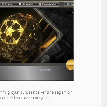
rim içi oyun dünyasında kendine sağlam bir
rmudur. Kullanıcı dostu arayüzü,…