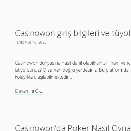
Mobil
Uygulama
Casinowon giriş bilgileri ve tüyol
Tarih:
Nisan 8, 2025
Casinowon dünyasına nasıl dahil olabilirsiniz? İlham verici
istiyorsunuz? O zaman doğru yerdesiniz. Bu platformda, c
kolaylıkla ulaşılabilmektedir…
Casinowon
Devamını Oku
giriş
bilgileri
ve
tüyoları
Casinowon’da Poker Nasıl Oyna