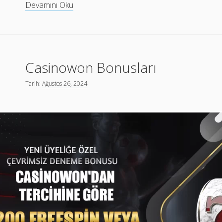
Casinowon
Devamını Oku
Casinowon Bonusları
Tarih:
Ağustos 26, 2024