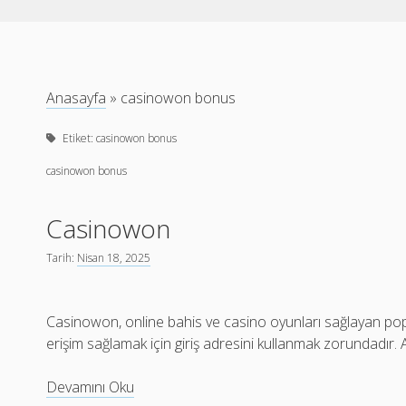
Anasayfa
»
casinowon bonus
Etiket:
casinowon bonus
casinowon bonus
Casinowon
Tarih:
Nisan 18, 2025
Casinowon, online bahis ve casino oyunları sağlayan popül
erişim sağlamak için giriş adresini kullanmak zorundadır
Casinowon
Devamını Oku