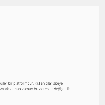
er bir platformdur. Kullanıcılar siteye
. Ancak zaman zaman bu adresler değişebilir…