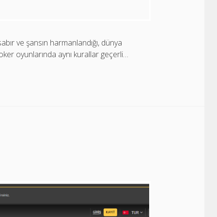
 sabır ve şansın harmanlandığı, dünya
ker oyunlarında aynı kurallar geçerli…