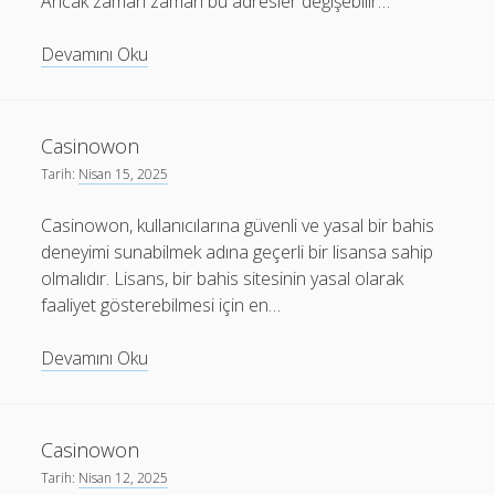
Ancak zaman zaman bu adresler değişebilir…
Casinowon
Devamını Oku
Casinowon
Tarih:
Nisan 15, 2025
Casinowon, kullanıcılarına güvenli ve yasal bir bahis
deneyimi sunabilmek adına geçerli bir lisansa sahip
olmalıdır. Lisans, bir bahis sitesinin yasal olarak
faaliyet gösterebilmesi için en…
Casinowon
Devamını Oku
Casinowon
Tarih:
Nisan 12, 2025