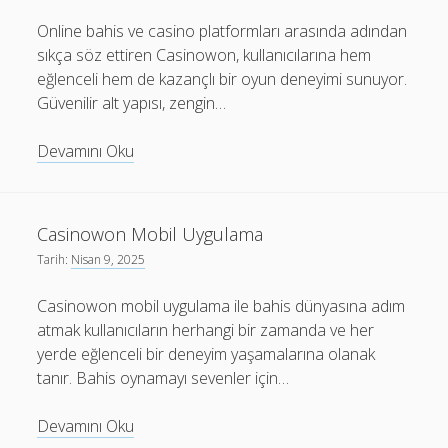
Online bahis ve casino platformları arasında adından
sıkça söz ettiren Casinowon, kullanıcılarına hem
eğlenceli hem de kazançlı bir oyun deneyimi sunuyor.
Güvenilir alt yapısı, zengin…
Casinowon
Devamını Oku
Casinowon Mobil Uygulama
Tarih:
Nisan 9, 2025
Casinowon mobil uygulama ile bahis dünyasına adım
atmak kullanıcıların herhangi bir zamanda ve her
yerde eğlenceli bir deneyim yaşamalarına olanak
tanır. Bahis oynamayı sevenler için…
Casinowon
Devamını Oku