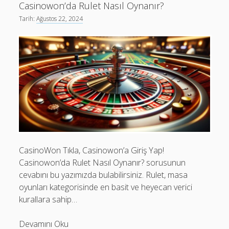
Casinowon’da Rulet Nasıl Oynanır?
Tarih:
Ağustos 22, 2024
CasinoWon Tıkla, Casinowon’a Giriş Yap!
Casinowon’da Rulet Nasıl Oynanır? sorusunun
cevabını bu yazımızda bulabilirsiniz. Rulet, masa
oyunları kategorisinde en basit ve heyecan verici
kurallara sahip…
Casinowon’da
Devamını Oku