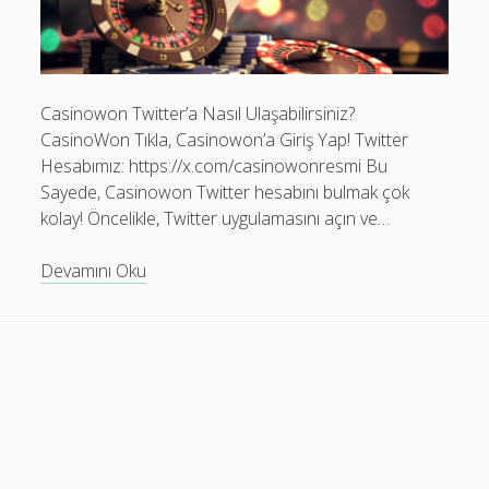
Casinowon Twitter’a Nasıl Ulaşabilirsiniz?
CasinoWon Tıkla, Casinowon’a Giriş Yap! Twitter
Hesabımız: https://x.com/casinowonresmi Bu
Sayede, Casinowon Twitter hesabını bulmak çok
kolay! Öncelikle, Twitter uygulamasını açın ve…
Casinowon
Devamını Oku
Twitter