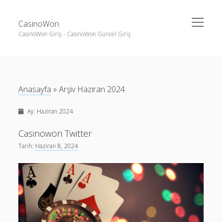
menüyü
CasinoWon
aç
CasinoWon Giriş - CasinoWon Güncel Giriş
Casinowon
Casinowon Bonusları
Anasayfa
»
Arşiv Haziran 2024
Casinowon Güncel Giriş
Ay:
Haziran 2024
Casinowon Twitter
Casinowon Giriş
Casinowon Twitter
Tarih:
Haziran 8, 2024
Casinowon Güvenilir mi?
Casinowon Hakkında
twitter
facebook
instagram
youtube