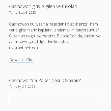
Casinowon giriş bilgileri ve tüyoları
Tarih:
Nisan 8, 2025
Casinowon dünyasına nasıl dahil olabilirsiniz? İlham
verici girişimlerin kapılarını aralamak mı istiyorsunuz?
O zaman doğru yerdesiniz. Bu platformda, casino ve
casinowon giriş bilgilerine kolaylıkla
ulaşılabilmektedir…
Casinowon
Devamını Oku
giriş
bilgileri
ve
Casinowon’da Poker Nasıl Oynanır?
tüyoları
Tarih:
Eylül 1, 2024