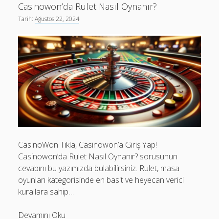
Casinowon’da Rulet Nasıl Oynanır?
Tarih:
Ağustos 22, 2024
CasinoWon Tıkla, Casinowon’a Giriş Yap!
Casinowon’da Rulet Nasıl Oynanır? sorusunun
cevabını bu yazımızda bulabilirsiniz. Rulet, masa
oyunları kategorisinde en basit ve heyecan verici
kurallara sahip…
Casinowon’da
Devamını Oku