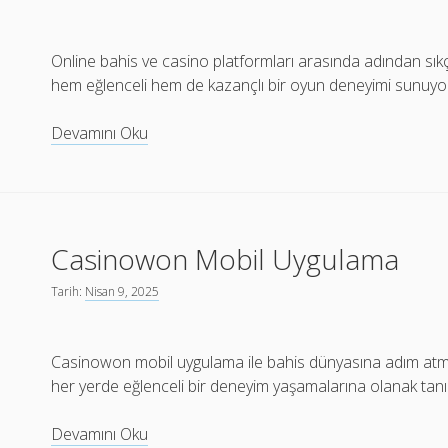
Online bahis ve casino platformları arasında adından sıkç
hem eğlenceli hem de kazançlı bir oyun deneyimi sunuyor. 
Casinowon
Devamını Oku
Casinowon Mobil Uygulama
Tarih:
Nisan 9, 2025
Casinowon mobil uygulama ile bahis dünyasına adım atma
her yerde eğlenceli bir deneyim yaşamalarına olanak tanı
Casinowon
Devamını Oku