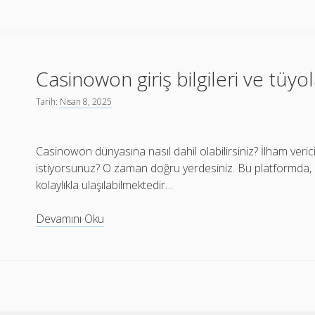
Mobil
Uygulama
Casinowon giriş bilgileri ve tüyol
Tarih:
Nisan 8, 2025
Casinowon dünyasına nasıl dahil olabilirsiniz? İlham verici
istiyorsunuz? O zaman doğru yerdesiniz. Bu platformda, c
kolaylıkla ulaşılabilmektedir…
Casinowon
Devamını Oku
giriş
bilgileri
ve
tüyoları