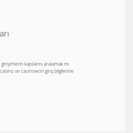
arı
 girişimlerin kapılarını aralamak mı
asino ve casinowon giriş bilgilerine