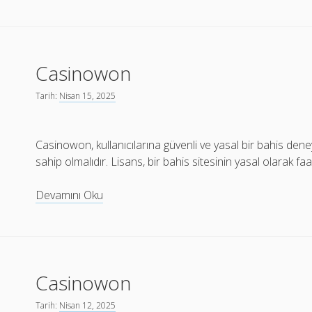
Casinowon
Tarih:
Nisan 15, 2025
Casinowon, kullanıcılarına güvenli ve yasal bir bahis dene
sahip olmalıdır. Lisans, bir bahis sitesinin yasal olarak fa
Casinowon
Devamını Oku
Casinowon
Tarih:
Nisan 12, 2025