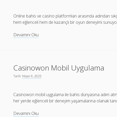
Online bahis ve casino platformları arasında adından sıkç
hem eğlenceli hem de kazançlı bir oyun deneyimi sunuyor. 
Casinowon
Devamını Oku
Casinowon Mobil Uygulama
Tarih:
Nisan 9, 2025
Casinowon mobil uygulama ile bahis dünyasına adım atma
her yerde eğlenceli bir deneyim yaşamalarına olanak tanı
Casinowon
Devamını Oku