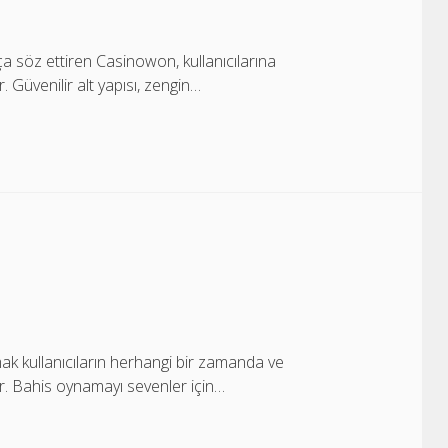
a söz ettiren Casinowon, kullanıcılarına
Güvenilir alt yapısı, zengin…
k kullanıcıların herhangi bir zamanda ve
r. Bahis oynamayı sevenler için…