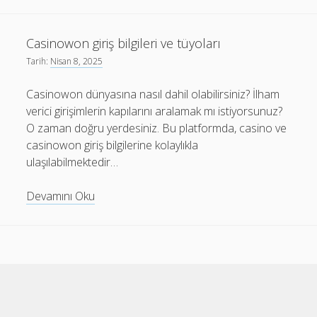
Mobil
Uygulama
Casinowon giriş bilgileri ve tüyoları
Tarih:
Nisan 8, 2025
Casinowon dünyasına nasıl dahil olabilirsiniz? İlham
verici girişimlerin kapılarını aralamak mı istiyorsunuz?
O zaman doğru yerdesiniz. Bu platformda, casino ve
casinowon giriş bilgilerine kolaylıkla
ulaşılabilmektedir…
Casinowon
Devamını Oku
giriş
bilgileri
ve
tüyoları