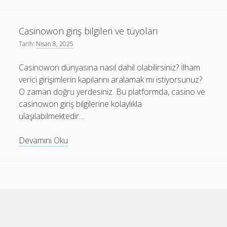
Mobil
Uygulama
Casinowon giriş bilgileri ve tüyoları
Tarih:
Nisan 8, 2025
Casinowon dünyasına nasıl dahil olabilirsiniz? İlham
verici girişimlerin kapılarını aralamak mı istiyorsunuz?
O zaman doğru yerdesiniz. Bu platformda, casino ve
casinowon giriş bilgilerine kolaylıkla
ulaşılabilmektedir…
Casinowon
Devamını Oku
giriş
bilgileri
ve
tüyoları