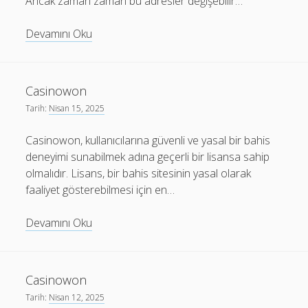
Ancak zaman zaman bu adresler değişebilir…
Casinowon
Devamını Oku
Casinowon
Tarih:
Nisan 15, 2025
Casinowon, kullanıcılarına güvenli ve yasal bir bahis
deneyimi sunabilmek adına geçerli bir lisansa sahip
olmalıdır. Lisans, bir bahis sitesinin yasal olarak
faaliyet gösterebilmesi için en…
Casinowon
Devamını Oku
Casinowon
Tarih:
Nisan 12, 2025