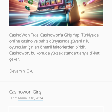
CasinoWon Tıkla, Casinowon’a Giriş Yap! Türkiye’de
online casino ve bahis dünyasında güvenilirlik,
oyuncular için en önemli faktörlerden biridir.
Casinowon, bu konuda yüksek standartlarıyla dikkat
çeker.…
Casinowon
Devamını Oku
Güvenilir
mi?
Casinowon Giriş
Tarih:
Temmuz 10, 2024